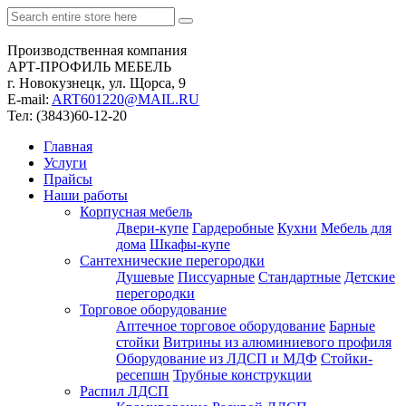
Производственная компания
АРТ-ПРОФИЛЬ МЕБЕЛЬ
г. Новокузнецк, ул. Щорса, 9
Е-mail:
ART601220@MAIL.RU
Тел: (3843)60-12-20
Главная
Услуги
Прайсы
Наши работы
Корпусная мебель
Двери-купе
Гардеробные
Кухни
Мебель для
дома
Шкафы-купе
Сантехнические перегородки
Душевые
Писсуарные
Стандартные
Детские
перегородки
Торговое оборудование
Аптечное торговое оборудование
Барные
стойки
Витрины из алюминиевого профиля
Оборудование из ЛДСП и МДФ
Стойки-
ресепшн
Трубные конструкции
Распил ЛДСП