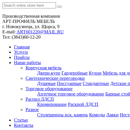
Производственная компания
АРТ-ПРОФИЛЬ МЕБЕЛЬ
г. Новокузнецк, ул. Щорса, 9
Е-mail:
ART601220@MAIL.RU
Тел: (3843)60-12-20
Главная
Услуги
Прайсы
Наши работы
Корпусная мебель
Двери-купе
Гардеробные
Кухни
Мебель для д
Сантехнические перегородки
Душевые
Писсуарные
Стандартные
Детские 
Торговое оборудование
Аптечное торговое оборудование
Барные сто
Распил ЛДСП
Кромирование
Раскрой ЛДСП
Разное
Столешницы иск. камень
Комоды
Лавки
Нест
Статьи
Контакты