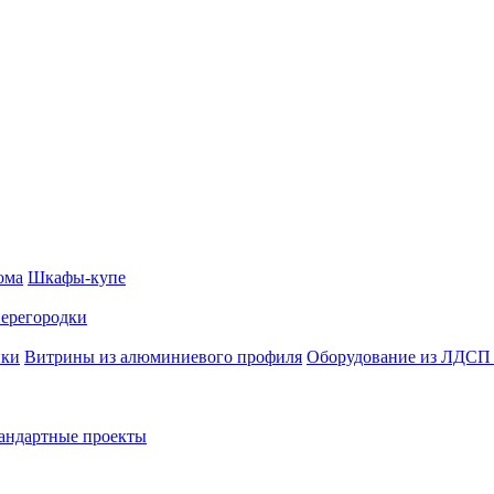
ома
Шкафы-купе
перегородки
йки
Витрины из алюминиевого профиля
Оборудование из ЛДС
андартные проекты